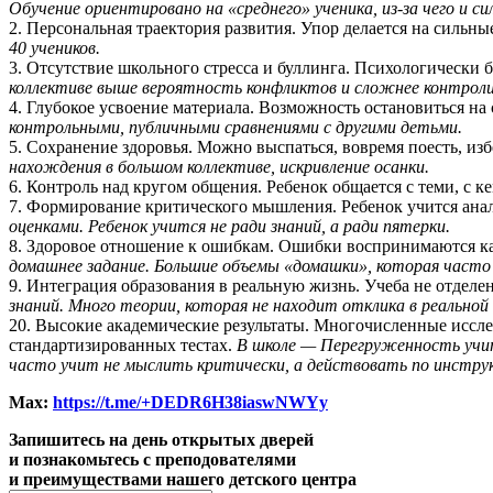
Обучение ориентировано на «среднего» ученика, из-за чего и 
2. Персональная траектория развития. Упор делается на сильн
40 учеников.
3. Отсутствие школьного стресса и буллинга. Психологически б
коллективе выше вероятность конфликтов и сложнее контроли
4. Глубокое усвоение материала. Возможность остановиться на 
контрольными, публичными сравнениями с другими детьми.
5. Сохранение здоровья. Можно выспаться, вовремя поесть, из
нахождения в большом коллективе, искривление осанки.
6. Контроль над кругом общения. Ребенок общается с теми, с к
7. Формирование критического мышления. Ребенок учится ана
оценками. Ребенок учится не ради знаний, а ради пятерки.
8. Здоровое отношение к ошибкам. Ошибки воспринимаются как
домашнее задание. Большие объемы «домашки», которая часто 
9. Интеграция образования в реальную жизнь. Учеба не отделе
знаний. Много теории, которая не находит отклика в реальной
20. Высокие академические результаты. Многочисленные иссле
стандартизированных тестах.
В школе — Перегруженность учит
часто учит не мыслить критически, а действовать по инстру
Max:
https://t.me/+DEDR6H38iaswNWYy
Запишитесь на день открытых дверей
и познакомьтесь с преподователями
и преимуществами нашего детского центра