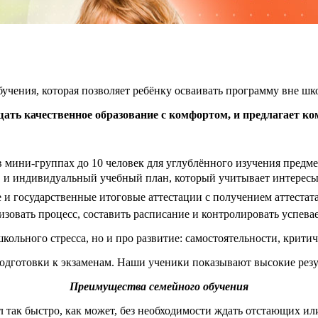
бучения, которая позволяет ребёнку осваивать программу вне ш
ать качественное образование с комфортом, и предлагает ко
 мини-группах до 10 человек для углублённого изучения предме
 и индивидуальный учебный план, который учитывает интересы 
и государственные итоговые аттестации с получением аттестата
изовать процесс, составить расписание и контролировать успева
школьного стресса, но и про развитие: самостоятельности, крит
о подготовки к экзаменам. Наши ученики показывают высокие ре
Преимущества семейного обучения
л так быстро, как может, без необходимости ждать отстающих и