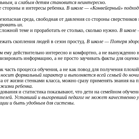
сильным, и слабым детям становится неинтересно.
ые стороны и интересы ребенка.
В школе —
«Конвейерный» подход
езопасная среда, свободная от давления со стороны сверстников
ровать их.
сложной теме и проработать ее столько, сколько нужно.
В школе 
бежать скопления людей в сезон простуд.
В школе — Потеря здоро
ем ему действительно интересно и комфортно, а не вынужденно н
лизировать информацию, а не просто заучивать факты для оценк
 часть процесса обучения, а не как повод для получения плохо
носит формальный характер и выполняется всей семьей до ночи
на от жизни стенками класса, можно сразу применять знания на 
 жизни ребенка.
дования и статистика показывают, что дети на семейном обучен
елей. Уставший и выгоревший педагог не может качественно у
кции и быть удобным для системы.