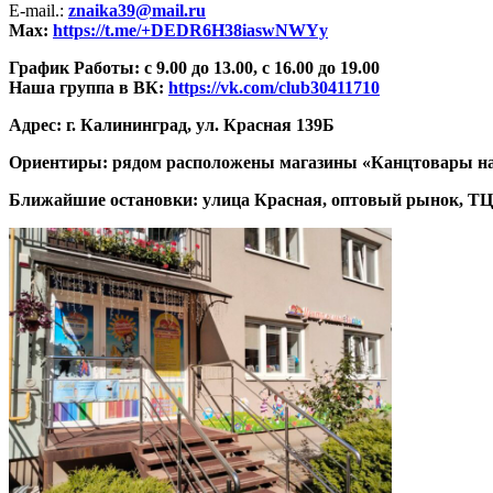
E-mail.:
znaika39@mail.ru
Max:
https://t.me/+DEDR6H38iaswNWYy
График Работы: с
9.00
до
13.00,
с
16.00
до
19.00
Наша группа в ВК:
https://vk.com/club30411710
Адрес: г.
Калининград, ул. Красная 139Б
Ориентиры: рядом расположены магазины «Канцтовары на К
Ближайшие остановки: улица Красная, оптовый рынок, ТЦ